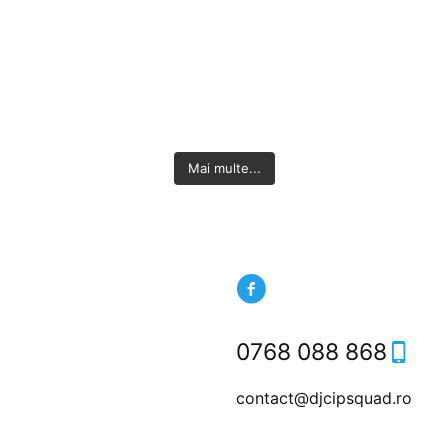
Mai multe...
0768 088 868
contact@djcipsquad.ro